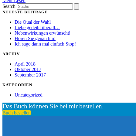
Mehr Lesen
Search
NEUESTE BEITRÄGE
Die Qual der Wahl
Liebe gedeiht überall…
Nebenwirkungen erwünscht!
Hören Sie genau hin!
Ich sage dann mal einfach Stop!
ARCHIV
April 2018
Oktober 2017
September 2017
KATEGORIEN
Uncategorized
Das Buch können Sie bei mir bestellen.
Buch bestellen