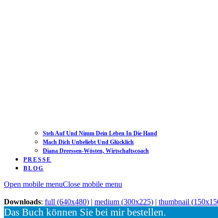
Steh Auf Und Nimm Dein Leben In Die Hand
Mach Dich Unbeliebt Und Glücklich
Diana Dreessen-Wösten, Wirtschaftscoach
PRESSE
BLOG
Open mobile menu
Close mobile menu
Downloads
:
full (640x480)
|
medium (300x225)
|
thumbnail (150x15
Das Buch können Sie bei mir bestellen.