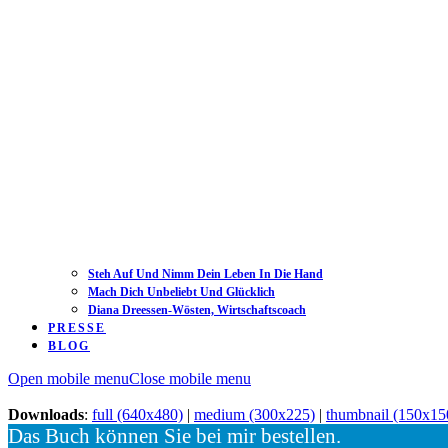
Steh Auf Und Nimm Dein Leben In Die Hand
Mach Dich Unbeliebt Und Glücklich
Diana Dreessen-Wösten, Wirtschaftscoach
PRESSE
BLOG
Open mobile menu
Close mobile menu
Downloads
:
full (640x480)
|
medium (300x225)
|
thumbnail (150x15
Das Buch können Sie bei mir bestellen.