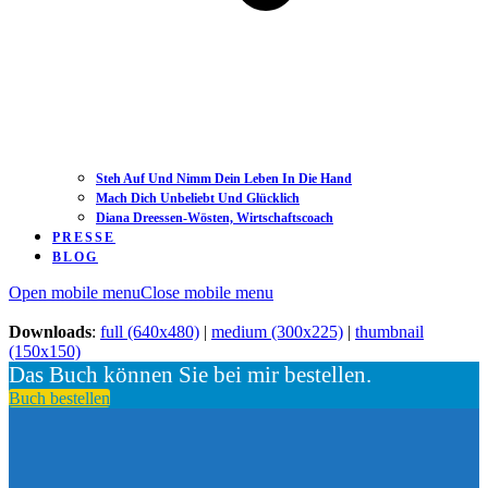
Steh Auf Und Nimm Dein Leben In Die Hand
Mach Dich Unbeliebt Und Glücklich
Diana Dreessen-Wösten, Wirtschaftscoach
PRESSE
BLOG
Open mobile menu
Close mobile menu
Downloads
:
full (640x480)
|
medium (300x225)
|
thumbnail
(150x150)
Das Buch können Sie bei mir bestellen.
Buch bestellen