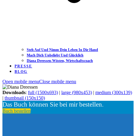
Steh Auf Und Nimm Dein Leben In Die Hand
Mach Dich Unbeliebt Und Glücklich
Diana Dreessen-Wösten, Wirtschaftscoach
PRESSE
BLOG
Open mobile menu
Close mobile menu
Downloads
:
full (1500x693)
|
large (980x453)
|
medium (300x139)
|
thumbnail (150x150)
Das Buch können Sie bei mir bestellen.
Buch bestellen