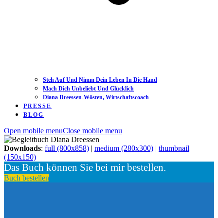
Steh Auf Und Nimm Dein Leben In Die Hand
Mach Dich Unbeliebt Und Glücklich
Diana Dreessen-Wösten, Wirtschaftscoach
PRESSE
BLOG
Open mobile menu
Close mobile menu
Downloads
:
full (800x858)
|
medium (280x300)
|
thumbnail
(150x150)
Das Buch können Sie bei mir bestellen.
Buch bestellen